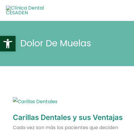
Ir
al
contenido
Abrir barra de herramientas
Dolor De Muelas
Carillas
Dentales
Y
Sus
Carillas Dentales y sus Ventajas
Ventajas
Cada vez son más los pacientes que deciden