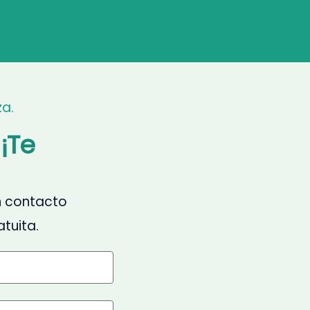
za.
¡Te
n contacto
tuita.