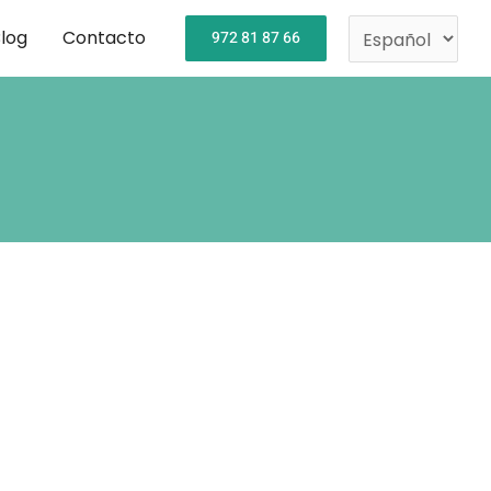
Elegir
log
Contacto
972 81 87 66
un
idioma