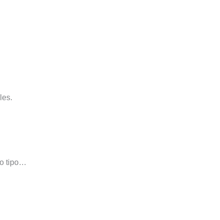
les.
do tipo…