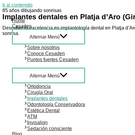
Ir al contenido
85 años dibujando sonrisas
Implantes dentales en Platja d’Aro (Gi
Home
Cesaden
Descubre la excelencia en implantología dental en Platja d’A
sonrisa.
Alternar Menú
Sobre nosotros
Conoce Cesaden
Puntos fuertes Cesaden
Tratamientos
Alternar Menú
Ortodoncia
Cirugía Oral
Implantes dentales
Odontología Conservadora
Estética Dental
ATM
Invisalign
Sedación consciente
Blog