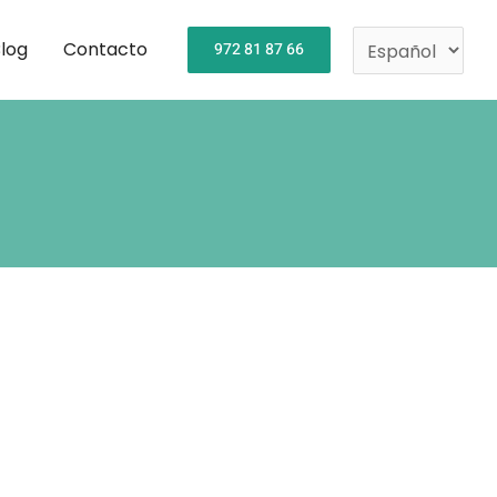
Elegir
un
log
Contacto
972 81 87 66
idioma