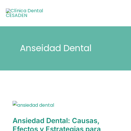
Ir
al
contenido
Anseidad Dental
Ansiedad
Dental:
Causas,
Efectos
Ansiedad Dental: Causas,
Y
Estrategias
Efectos y Estrategias para
Para