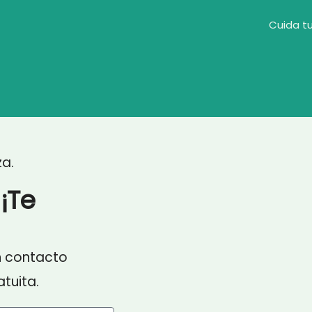
Cuida tu
za.
¡Te
n contacto
tuita.