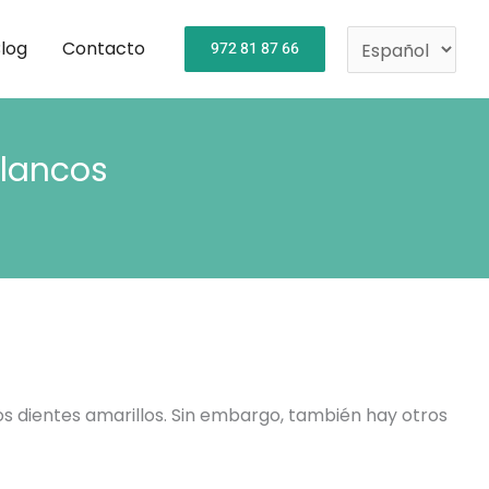
Elegir
un
log
Contacto
972 81 87 66
idioma
Blancos
os dientes amarillos. Sin embargo, también hay otros