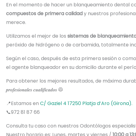
En el momento de hacer un blanqueamiento dental co
compuestos de primera calidad
y nuestros profesional
merece.
Utilizamos el mejor de los
sistemas de blanqueamiento
peróxido de hidrógeno o de carbamida, totalmente ino
Según el caso, después de esta primera sesión o como
el agente blanqueador en su domicilio durante el per
Para obtener los mejores resultados, de máxima durabilidad y mínima afectaci
𝒑𝒓𝒐𝒇𝒆𝒔𝒊𝒐𝒏𝒂𝒍𝒆𝒔 𝒄𝒖𝒂𝒍𝒊𝒇𝒊𝒄𝒂𝒅𝒐𝒔 🥼
📍Estamos en
C/ Gaziel 4 17250 Platja d’Aro (Girona).
📞972 81 87 66
Consulta tu caso con nuestros Odontólogos especialis
Nuestro horario es: Lunes, martes y viernes /
10:00 a 13