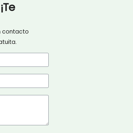
¡Te
n contacto
tuita.