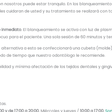
n nosotros puede estar tranquilo. En los blanqueamien
es cuidaran de usted y su tratamiento se realizará con to
 inmediato
. El blanqueamiento se activa con luz de pla
cuo para el paciente. Una sola sesión de 60 minutos y te
 alternativa a esto se confeccionará una cubeta (molde)
íodo de tiempo que nuestro odontólogo le recomiende.
ón de los tejidos dentales y gingivales, 𝒆𝒔 𝒏𝒆𝒄𝒆𝒔𝒂𝒓𝒊𝒐 𝒖𝒕𝒊𝒍𝒊𝒛𝒂
tas.
:00 y de 17:00 a 20:00.
Miércoles y jueves /
10:00 a 17:00.
Som