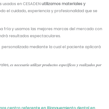
tos usados en CESADEN
utilizamos materiales y
do el cuidado, experiencia y profesionalidad que se
sma fría y usamos las mejores marcas del mercado con
ndrá resultados espectaculares.
 personalizada mediante la cual el paciente aplicará
 𝒑𝒓𝒐𝒅𝒖𝒄𝒕𝒐𝒔 𝒆𝒔𝒑𝒆𝒄𝒊́𝒇𝒊𝒄𝒐𝒔 𝒚 𝒓𝒆𝒂𝒍𝒊𝒛𝒂𝒅𝒐𝒔 𝒑𝒐𝒓
os centro referente en Blanquemiento dental en