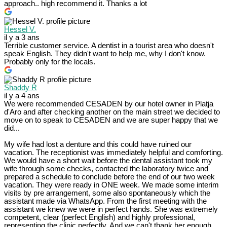
approach.. high recommend it. Thanks a lot
Hessel V.
il y a 3 ans
Terrible customer service. A dentist in a tourist area who doesn't
speak English. They didn't want to help me, why I don't know.
Probably only for the locals.
Shaddy R
il y a 4 ans
We were recommended CESADEN by our hotel owner in Platja
d'Aro and after checking another on the main street we decided to
move on to speak to CESADEN and we are super happy that we
did...
My wife had lost a denture and this could have ruined our
vacation. The receptionist was immediately helpful and comforting.
We would have a short wait before the dental assistant took my
wife through some checks, contacted the laboratory twice and
prepared a schedule to conclude before the end of our two week
vacation. They were ready in ONE week. We made some interim
visits by pre arrangement, some also spontaneously which the
assistant made via WhatsApp. From the first meeting with the
assistant we knew we were in perfect hands. She was extremely
competent, clear (perfect English) and highly professional,
representing the clinic perfectly. And we can't thank her enough.