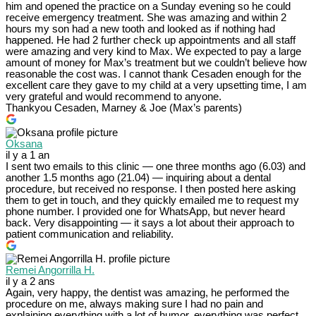
him and opened the practice on a Sunday evening so he could
receive emergency treatment. She was amazing and within 2
hours my son had a new tooth and looked as if nothing had
happened. He had 2 further check up appointments and all staff
were amazing and very kind to Max. We expected to pay a large
amount of money for Max’s treatment but we couldn’t believe how
reasonable the cost was. I cannot thank Cesaden enough for the
excellent care they gave to my child at a very upsetting time, I am
very grateful and would recommend to anyone.
Thankyou Cesaden, Marney & Joe (Max’s parents)
Oksana
il y a 1 an
I sent two emails to this clinic — one three months ago (6.03) and
another 1.5 months ago (21.04) — inquiring about a dental
procedure, but received no response. I then posted here asking
them to get in touch, and they quickly emailed me to request my
phone number. I provided one for WhatsApp, but never heard
back. Very disappointing — it says a lot about their approach to
patient communication and reliability.
Remei Angorrilla H.
il y a 2 ans
Again, very happy, the dentist was amazing, he performed the
procedure on me, always making sure I had no pain and
explaining everything with a lot of humor, everything was perfect.