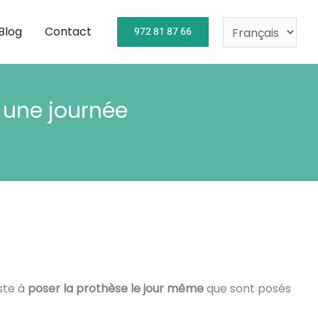
Choisir
une
Blog
Contact
972 81 87 66
langue
 une journée
iste à
poser la prothèse le jour même
que sont posés